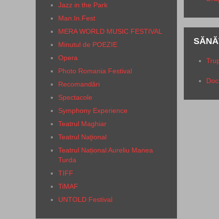
Jazz in the Park
Man.In.Fest
MERA WORLD MUSIC FESTIVAL
SĂNĂ
Minutul de POEZIE
Opera
Trup
Photo Romania Festival
Doc
Recomandări
Spectacole
Symphony Experience
Teatrul Maghiar
Teatrul Naţional
Teatrul Național Aureliu Manea
Turda
TIFF
TiMAF
UNTOLD Festival