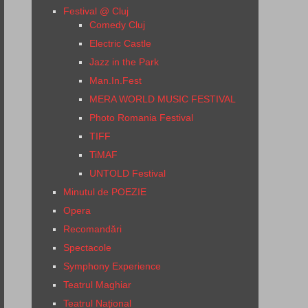
Festival @ Cluj
Comedy Cluj
Electric Castle
Jazz in the Park
Man.In.Fest
MERA WORLD MUSIC FESTIVAL
Photo Romania Festival
TIFF
TiMAF
UNTOLD Festival
Minutul de POEZIE
Opera
Recomandări
Spectacole
Symphony Experience
Teatrul Maghiar
Teatrul Naţional