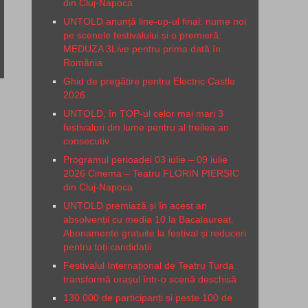
din Cluj-Napoca
UNTOLD anunță line-up-ul final: nume noi
pe scenele festivalului și o premieră:
MEDUZA 3Live pentru prima dată în
România
Ghid de pregătire pentru Electric Castle
2026
UNTOLD, în TOP-ul celor mai mari 3
festivaluri din lume pentru al treilea an
consecutiv
Programul perioadei 03 iulie – 09 iulie
2026 Cinema – Teatru FLORIN PIERSIC
din Cluj-Napoca
UNTOLD premiază și în acest an
absolvenții cu media 10 la Bacalaureat.
Abonamente gratuite la festival și reduceri
pentru toți candidații
Festivalul Internațional de Teatru Turda
transformă orașul într-o scenă deschisă
130.000 de participanți și peste 100 de