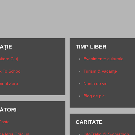
AŢIE
TIMP LIBER
itere Cluj
Evenimente culturale
k To School
Turism & Vacanţe
inul Zero
Nunta de vis
Blog de pici
ĂTORI
CARITATE
Paşte
gă Moş Crăciun
InfoTrafic @ Swimathon