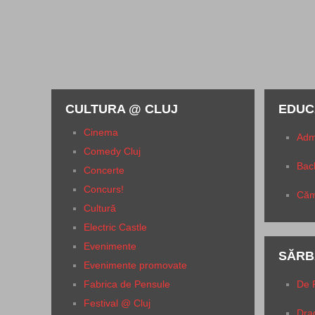
CULTURA @ CLUJ
EDUC
Cinema
Adm
Comedy Cluj
Bac
Concerte
Concurs!
Căm
Cultură
Electric Castle
Evenimente
SĂRB
Evenimente promovate
Fabrica de Pensule
De 
Festival @ Cluj
Dra