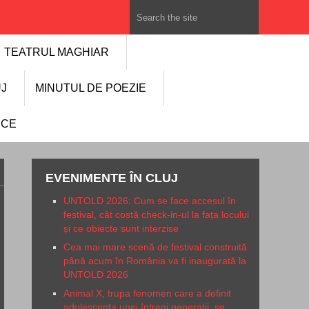
TEATRUL MAGHIAR
UJ
MINUTUL DE POEZIE
NCE
EVENIMENTE ÎN CLUJ
UNTOLD 2026: Cum se face accesul în
festival, cât costă check-in-ul la fața locului
și ce obiecte sunt interzise
Cea mai mare scenă de festival construită
până acum în România va fi inaugurată la
UNTOLD 2026
Animal X, trupa fenomen care a definit
adolescența unei întregi generații, se