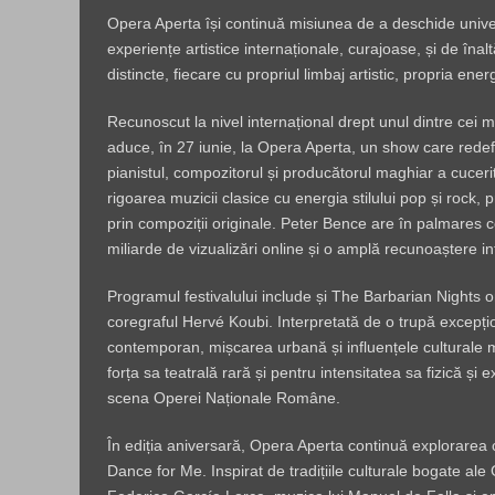
Opera Aperta își continuă misiunea de a deschide univers
experiențe artistice internaționale, curajoase, și de înal
distincte, fiecare cu propriul limbaj artistic, propria ene
Recunoscut la nivel internațional drept unul dintre cei
aduce, în 27 iunie, la Opera Aperta, un show care redefin
pianistul, compozitorul și producătorul maghiar a cucer
rigoarea muzicii clasice cu energia stilului pop și rock,
prin compoziții originale. Peter Bence are în palmares 
miliarde de vizualizări online și o amplă recunoaștere in
Programul festivalului include și The Barbarian Nights o
coregraful Hervé Koubi. Interpretată de o trupă excepțio
contemporan, mișcarea urbană și influențele culturale m
forța sa teatrală rară și pentru intensitatea sa fizică și
scena Operei Naționale Române.
În ediția aniversară, Opera Aperta continuă explorarea 
Dance for Me. Inspirat de tradițiile culturale bogate ale