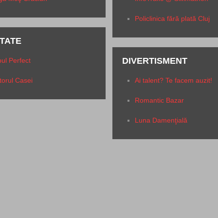
Policlinica fără plată Cluj
TATE
DIVERTISMENT
ul Perfect
torul Casei
Ai talent? Te facem auzit!
Romantic Bazar
Luna Damenţială