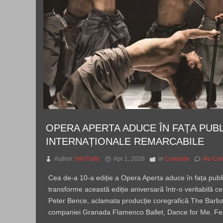
OPERA APERTA ADUCE ÎN FAȚA PUBL
INTERNAȚIONALE REMARCABILE
Author:
InfoTrafic
Apr 1, 2026
in
Concerte
No Co
Cea de-a 10-a ediție a Opera Aperta aduce în fața public
transforme această ediție aniversară într-o veritabilă ce
Peter Bence, aclamata producție coregrafică The Barbar
companiei Granada Flamenco Ballet, Dance for Me. Festi