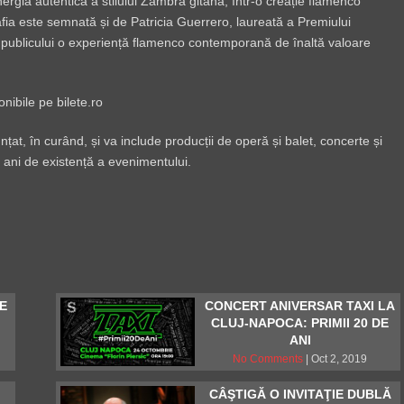
rgia autentică a stilului Zambra gitana, într-o creație flamenco
afia este semnată și de Patricia Guerrero, laureată a Premiului
 publicului o experiență flamenco contemporană de înaltă valoare
nibile pe bilete.ro
țat, în curând, și va include producții de operă și balet, concerte și
10 ani de existență a evenimentului.
E
CONCERT ANIVERSAR TAXI LA
A
CLUJ-NAPOCA: PRIMII 20 DE
ANI
No Comments
| Oct 2, 2019
CÂŞTIGĂ O INVITAŢIE DUBLĂ