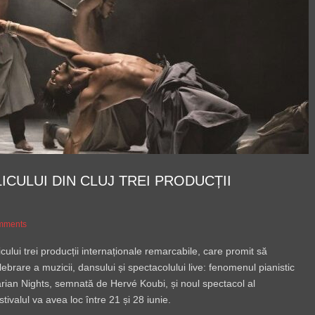
ICULUI DIN CLUJ TREI PRODUCȚII
mments
ului trei producții internaționale remarcabile, care promit să
lebrare a muzicii, dansului și spectacolului live: fenomenul pianistic
ian Nights, semnată de Hervé Koubi, și noul spectacol al
valul va avea loc între 21 și 28 iunie.