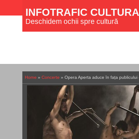
INFOTRAFIC CULTUR
Deschidem ochii spre cultură
Home
»
Concerte
»
Opera Aperta aduce în fața publicului d