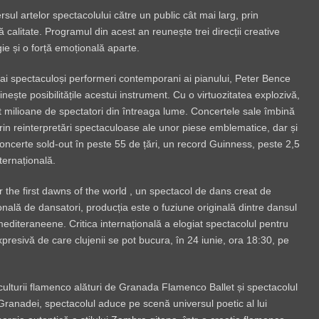
ul artelor spectacolului către un public cât mai larg, prin
tă calitate. Programul din acest an reunește trei direcții creative
rgie și o forță emoțională aparte.
 mai spectaculoși performeri contemporani ai pianului, Peter Bence
ește posibilitățile acestui instrument. Cu o virtuozitatea explozivă,
it milioane de spectatori din întreaga lume. Concertele sale îmbină
 prin reinterpretări spectaculoase ale unor piese emblematice, dar și
concerte sold-out în peste 55 de țări, un record Guinness, peste 2,5
ternațională.
r the first dawns of the world , un spectacol de dans creat de
nală de dansatori, producția este o fuziune originală dintre dansul
editeraneene. Critica internațională a elogiat spectacolul pentru
 expresivă de care clujenii se pot bucura, în 24 iunie, ora 18:30, pe
culturii flamenco alături de Granada Flamenco Ballet și spectacolul
 Granadei, spectacolul aduce pe scenă universul poetic al lui