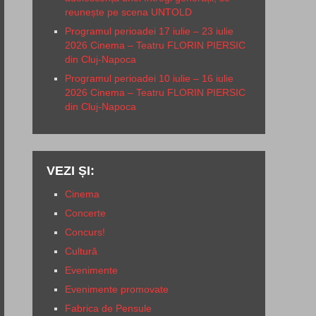
reunește pe scena UNTOLD
Programul perioadei 17 iulie – 23 iulie
2026 Cinema – Teatru FLORIN PIERSIC
din Cluj-Napoca
Programul perioadei 10 iulie – 16 iulie
2026 Cinema – Teatru FLORIN PIERSIC
din Cluj-Napoca
VEZI ȘI:
Cinema
Concerte
Concurs!
Cultură
Evenimente
Evenimente promovate
Fabrica de Pensule