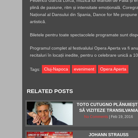
Federico García Lorca, muzica lui Manuel de Falla și ene
plină de pasiune, ritm și intensitate emoțională. Coregr
Național al Dansului din Spania, Dance for Me propune
artistică.
Biletele pentru toate spectacolele programate sunt dispo
Programul complet al festivalului Opera Aperta va fi anun
recitaluri în locații inedite, pentru o celebrare unică a 
Cluj-Napoca
eveniment
Opera Aperta
Tags:
RELATED POSTS
TOTO CUTUGNO PLĂNUIEŞT
SĂ VIZITEZE TRANSILVANI
No Comments
| Feb 19, 2016
JOHANN STRAUSS