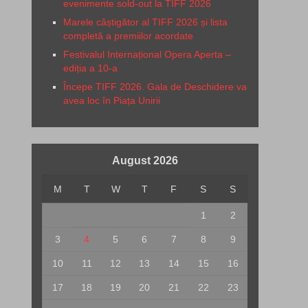
evenimente sold-out la TIFF 2026
Marele câștigător al TIFF 2026 și lista
completă a premiilor acordate
Festivalul Internațional Opera Aperta –
ediția a 10-a
Începe TIFF 2026. Gala de Deschidere va
avea loc în Piața Unirii
August 2026
M
T
W
T
F
S
S
1
2
3
4
5
6
7
8
9
10
11
12
13
14
15
16
17
18
19
20
21
22
23