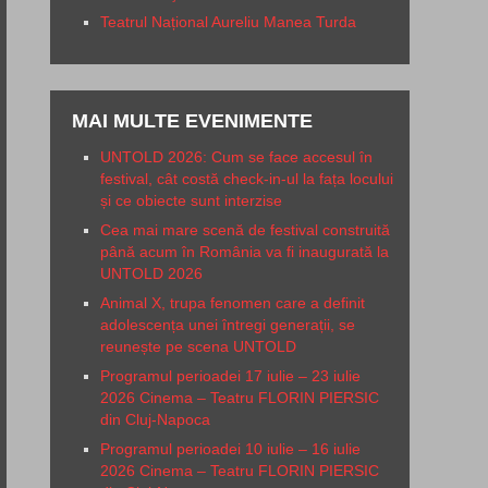
Teatrul Național Aureliu Manea Turda
MAI MULTE EVENIMENTE
UNTOLD 2026: Cum se face accesul în
festival, cât costă check-in-ul la fața locului
și ce obiecte sunt interzise
Cea mai mare scenă de festival construită
până acum în România va fi inaugurată la
UNTOLD 2026
Animal X, trupa fenomen care a definit
adolescența unei întregi generații, se
reunește pe scena UNTOLD
Programul perioadei 17 iulie – 23 iulie
2026 Cinema – Teatru FLORIN PIERSIC
din Cluj-Napoca
Programul perioadei 10 iulie – 16 iulie
2026 Cinema – Teatru FLORIN PIERSIC