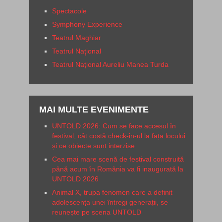
Spectacole
Symphony Experience
Teatrul Maghiar
Teatrul Naţional
Teatrul Național Aureliu Manea Turda
MAI MULTE EVENIMENTE
UNTOLD 2026: Cum se face accesul în
festival, cât costă check-in-ul la fața locului
și ce obiecte sunt interzise
Cea mai mare scenă de festival construită
până acum în România va fi inaugurată la
UNTOLD 2026
Animal X, trupa fenomen care a definit
adolescența unei întregi generații, se
reunește pe scena UNTOLD