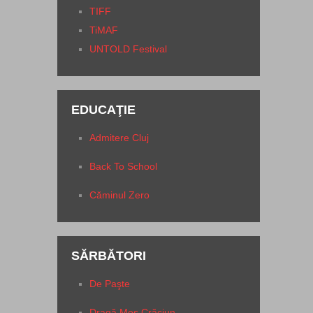
TIFF
TiMAF
UNTOLD Festival
EDUCAŢIE
Admitere Cluj
Back To School
Căminul Zero
SĂRBĂTORI
De Paşte
Dragă Moş Crăciun