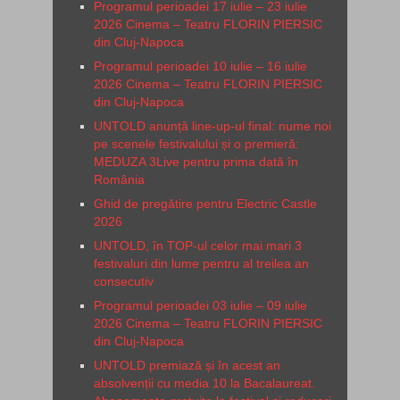
Programul perioadei 17 iulie – 23 iulie
2026 Cinema – Teatru FLORIN PIERSIC
din Cluj-Napoca
Programul perioadei 10 iulie – 16 iulie
2026 Cinema – Teatru FLORIN PIERSIC
din Cluj-Napoca
UNTOLD anunță line-up-ul final: nume noi
pe scenele festivalului și o premieră:
MEDUZA 3Live pentru prima dată în
România
Ghid de pregătire pentru Electric Castle
2026
UNTOLD, în TOP-ul celor mai mari 3
festivaluri din lume pentru al treilea an
consecutiv
Programul perioadei 03 iulie – 09 iulie
2026 Cinema – Teatru FLORIN PIERSIC
din Cluj-Napoca
UNTOLD premiază și în acest an
absolvenții cu media 10 la Bacalaureat.