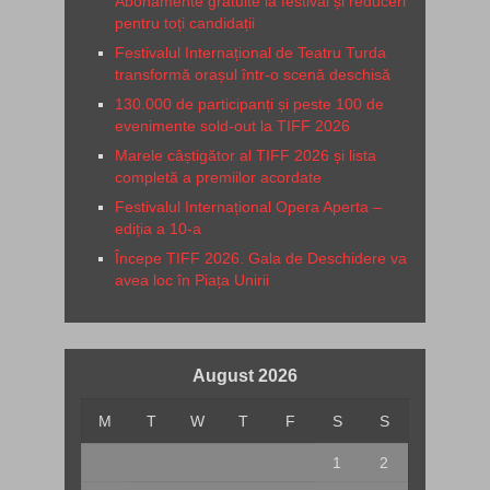
Abonamente gratuite la festival și reduceri
pentru toți candidații
Festivalul Internațional de Teatru Turda
transformă orașul într-o scenă deschisă
130.000 de participanți și peste 100 de
evenimente sold-out la TIFF 2026
Marele câștigător al TIFF 2026 și lista
completă a premiilor acordate
Festivalul Internațional Opera Aperta –
ediția a 10-a
Începe TIFF 2026. Gala de Deschidere va
avea loc în Piața Unirii
August 2026
M
T
W
T
F
S
S
1
2