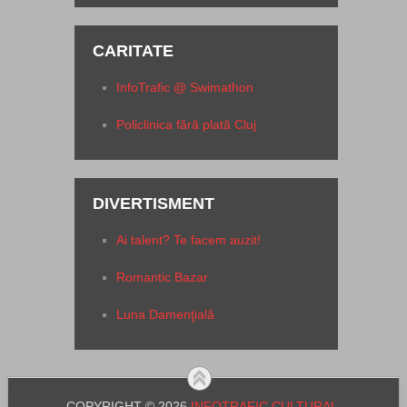
CARITATE
InfoTrafic @ Swimathon
Policlinica fără plată Cluj
DIVERTISMENT
Ai talent? Te facem auzit!
Romantic Bazar
Luna Damenţială
COPYRIGHT © 2026
INFOTRAFIC CULTURAL
.