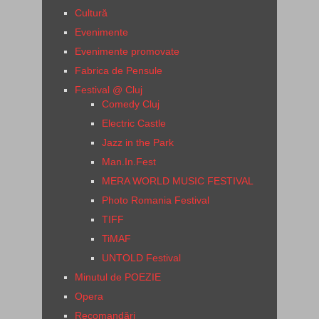
Cultură
Evenimente
Evenimente promovate
Fabrica de Pensule
Festival @ Cluj
Comedy Cluj
Electric Castle
Jazz in the Park
Man.In.Fest
MERA WORLD MUSIC FESTIVAL
Photo Romania Festival
TIFF
TiMAF
UNTOLD Festival
Minutul de POEZIE
Opera
Recomandări