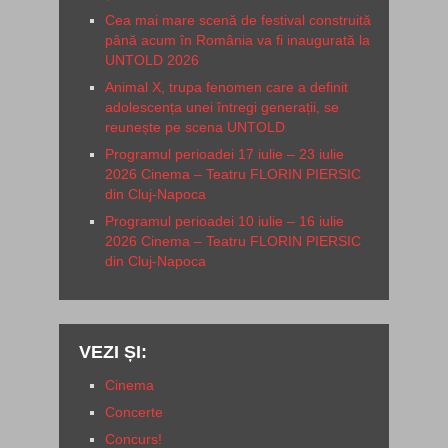
Cea mai mare scenă de festival construită
până acum în România va fi inaugurată la
UNTOLD 2026
Animal X, trupa fenomen care a definit
adolescența unei întregi generații, se
reunește pe scena UNTOLD
Programul perioadei 17 iulie – 23 iulie
2026 Cinema – Teatru FLORIN PIERSIC
din Cluj-Napoca
Programul perioadei 10 iulie – 16 iulie
2026 Cinema – Teatru FLORIN PIERSIC
din Cluj-Napoca
VEZI ȘI:
Cinema
Concerte
Concurs!