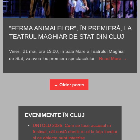
”FERMA ANIMALELOR”, ÎN PREMIERĂ, LA
TEATRUL MAGHIAR DE STAT DIN CLUJ
Vineri, 21 mai, ora 19:00, în Sala Mare a Teatrului Maghiar
de Stat, va avea loc premiera spectacolului...
Read More →
← Older posts
EVENIMENTE ÎN CLUJ
UNTOLD 2026: Cum se face accesul în
festival, cât costă check-in-ul la fața locului
și ce obiecte sunt interzise