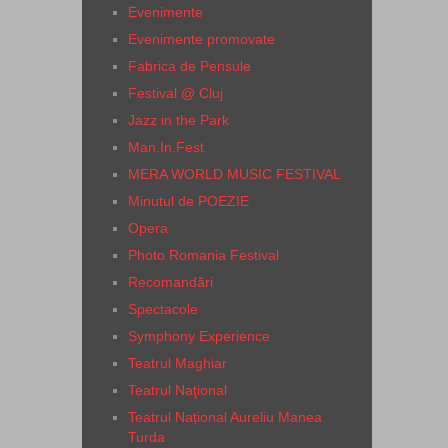
Evenimente
Evenimente promovate
Fabrica de Pensule
Festival @ Cluj
Jazz in the Park
Man.In.Fest
MERA WORLD MUSIC FESTIVAL
Minutul de POEZIE
Opera
Photo Romania Festival
Recomandări
Spectacole
Symphony Experience
Teatrul Maghiar
Teatrul Naţional
Teatrul Național Aureliu Manea
Turda