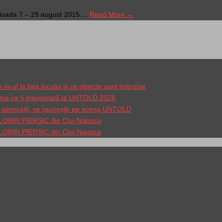
rioada 7 – 29 august 2015....
Read More →
-ul la fața locului și ce obiecte sunt interzise
nia va fi inaugurată la UNTOLD 2026
gi generații, se reunește pe scena UNTOLD
 FLORIN PIERSIC din Cluj-Napoca
 FLORIN PIERSIC din Cluj-Napoca