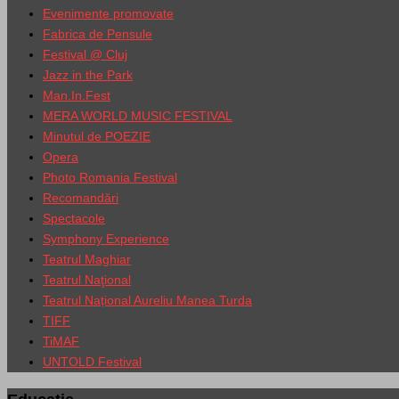
Evenimente promovate
Fabrica de Pensule
Festival @ Cluj
Jazz in the Park
Man.In.Fest
MERA WORLD MUSIC FESTIVAL
Minutul de POEZIE
Opera
Photo Romania Festival
Recomandări
Spectacole
Symphony Experience
Teatrul Maghiar
Teatrul Naţional
Teatrul Național Aureliu Manea Turda
TIFF
TiMAF
UNTOLD Festival