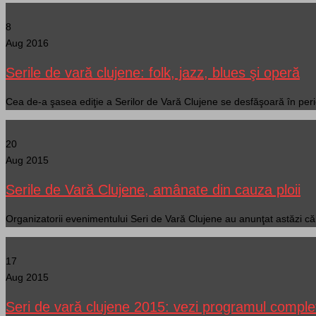
8
Aug 2016
Serile de vară clujene: folk, jazz, blues şi operă
Cea de-a şasea ediţie a Serilor de Vară Clujene se desfăşoară în per
20
Aug 2015
Serile de Vară Clujene, amânate din cauza ploii
Organizatorii evenimentului Seri de Vară Clujene au anunţat astăzi c
17
Aug 2015
Seri de vară clujene 2015: vezi programul comple