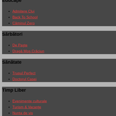
Educaţie
Admitere Cluj
Back To School
Căminul Zero
Sărbători
De Paşte
Dragă Moş Crăciun
Sănătate
Trupul Perfect
Doctorul Casei
Timp Liber
Evenimente culturale
Turism & Vacanţe
Nunta de vis