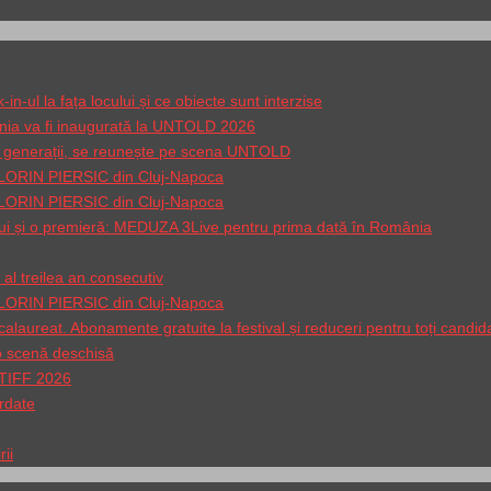
-ul la fața locului și ce obiecte sunt interzise
nia va fi inaugurată la UNTOLD 2026
gi generații, se reunește pe scena UNTOLD
 FLORIN PIERSIC din Cluj-Napoca
 FLORIN PIERSIC din Cluj-Napoca
ului și o premieră: MEDUZA 3Live pentru prima dată în România
al treilea an consecutiv
 FLORIN PIERSIC din Cluj-Napoca
aureat. Abonamente gratuite la festival și reduceri pentru toți candida
-o scenă deschisă
a TIFF 2026
ordate
ii