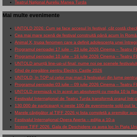
Teatrul Național Aureliu Manea Turda
Mai multe evenimente
UNTOLD 2026: Cum se face accesul în festival, cât costă check-in
Cea mai mare scenă de festival construită până acum în Româ
Animal X, trupa fenomen care a definit adolescența unei între
Programul perioadei 17 iulie – 23 iulie 2026 Cinema – Teatru
Programul perioadei 10 iulie – 16 iulie 2026 Cinema – Teatru
UNTOLD anunță line-up-ul final: nume noi pe scenele festival
Ghid de pregătire pentru Electric Castle 2026
UNTOLD, în TOP-ul celor mai mari 3 festivaluri din lume pentru 
Programul perioadei 03 iulie – 09 iulie 2026 Cinema – Teatru
UNTOLD premiază și în acest an absolvenții cu media 10 la Bacal
Festivalul Internațional de Teatru Turda transformă orașul într
130.000 de participanți și peste 100 de evenimente sold-out l
Marele câștigător al TIFF 2026 și lista completă a premiilor ac
Festivalul Internațional Opera Aperta – ediția a 10-a
Începe TIFF 2026. Gala de Deschidere va avea loc în Piața Unir