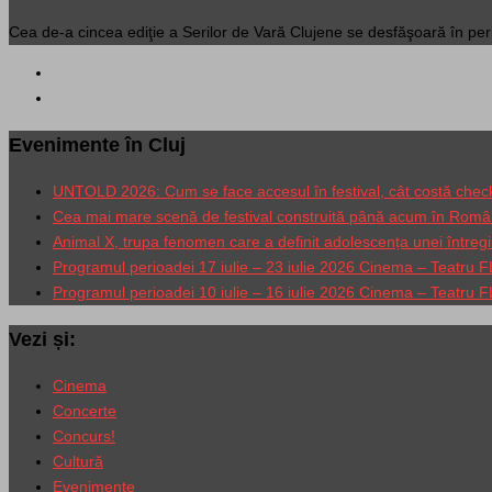
Cea de-a cincea ediţie a Serilor de Vară Clujene se desfăşoară în pe
Evenimente în Cluj
UNTOLD 2026: Cum se face accesul în festival, cât costă check-in
Cea mai mare scenă de festival construită până acum în Româ
Animal X, trupa fenomen care a definit adolescența unei între
Programul perioadei 17 iulie – 23 iulie 2026 Cinema – Teatru
Programul perioadei 10 iulie – 16 iulie 2026 Cinema – Teatru
Vezi și:
Cinema
Concerte
Concurs!
Cultură
Evenimente