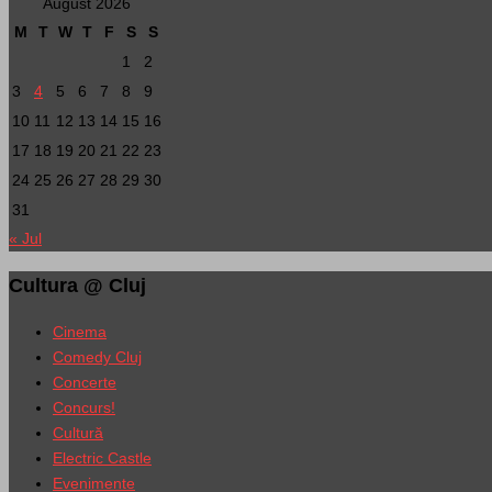
August 2026
M
T
W
T
F
S
S
1
2
3
4
5
6
7
8
9
10
11
12
13
14
15
16
17
18
19
20
21
22
23
24
25
26
27
28
29
30
31
« Jul
Cultura @ Cluj
Cinema
Comedy Cluj
Concerte
Concurs!
Cultură
Electric Castle
Evenimente