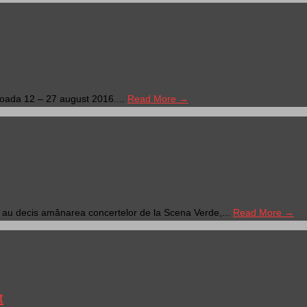
ioada 12 – 27 august 2016....
Read More →
ă au decis amânarea concertelor de la Scena Verde,...
Read More →
t