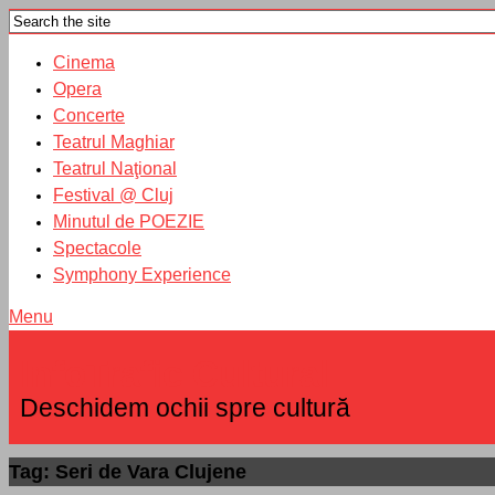
Cinema
Opera
Concerte
Teatrul Maghiar
Teatrul Naţional
Festival @ Cluj
Minutul de POEZIE
Spectacole
Symphony Experience
Menu
InfoTrafic Cultural
Deschidem ochii spre cultură
Tag: Seri de Vara Clujene