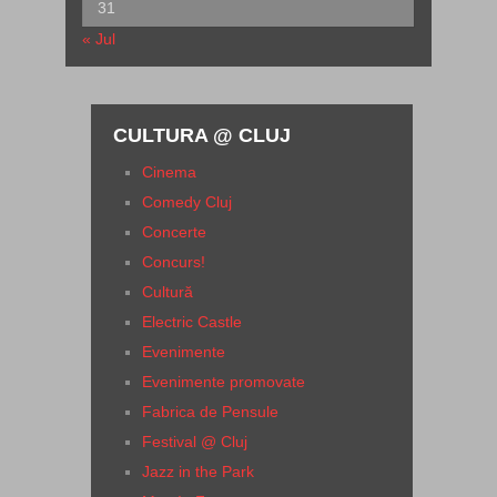
31
« Jul
CULTURA @ CLUJ
Cinema
Comedy Cluj
Concerte
Concurs!
Cultură
Electric Castle
Evenimente
Evenimente promovate
Fabrica de Pensule
Festival @ Cluj
Jazz in the Park