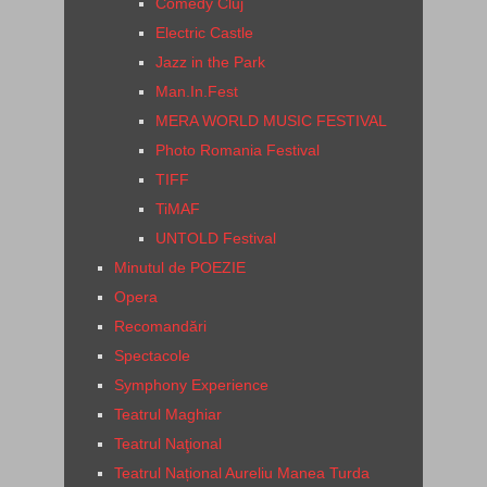
Comedy Cluj
Electric Castle
Jazz in the Park
Man.In.Fest
MERA WORLD MUSIC FESTIVAL
Photo Romania Festival
TIFF
TiMAF
UNTOLD Festival
Minutul de POEZIE
Opera
Recomandări
Spectacole
Symphony Experience
Teatrul Maghiar
Teatrul Naţional
Teatrul Național Aureliu Manea Turda