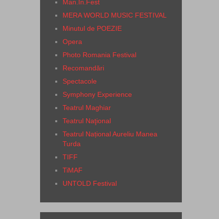
Man.In.Fest
MERA WORLD MUSIC FESTIVAL
Minutul de POEZIE
Opera
Photo Romania Festival
Recomandări
Spectacole
Symphony Experience
Teatrul Maghiar
Teatrul Naţional
Teatrul Național Aureliu Manea
Turda
TIFF
TiMAF
UNTOLD Festival