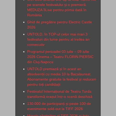
pe scenele festivalului și o premieră:
MEDUZA 3Live pentru prima dată în
România
Ghid de pregătire pentru Electric Castle
2026
UNTOLD, în TOP-ul celor mai mari 3
festivaluri din lume pentru al treilea an
consecutiv
Programul perioadei 03 iulie – 09 iulie
2026 Cinema – Teatru FLORIN PIERSIC
din Cluj-Napoca
UNTOLD premiază și în acest an
absolvenții cu media 10 la Bacalaureat.
Abonamente gratuite la festival și reduceri
pentru toți candidații
Festivalul Internațional de Teatru Turda
transformă orașul într-o scenă deschisă
130.000 de participanți și peste 100 de
evenimente sold-out la TIFF 2026
Marele câștigător al TIFF 2026 și lista