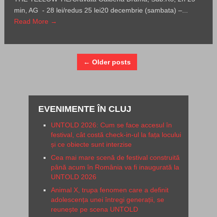
min, AG - 28 lei/redus 25 lei20 decembrie (sambata) –...
Read More →
← Older posts
EVENIMENTE ÎN CLUJ
UNTOLD 2026: Cum se face accesul în
festival, cât costă check-in-ul la fața locului
și ce obiecte sunt interzise
Cea mai mare scenă de festival construită
până acum în România va fi inaugurată la
UNTOLD 2026
Animal X, trupa fenomen care a definit
adolescența unei întregi generații, se
reunește pe scena UNTOLD