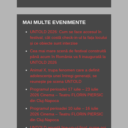
MAI MULTE EVENIMENTE
UNTOLD 2026: Cum se face accesul în
festival, cât costă check-in-ul la fața locului
și ce obiecte sunt interzise
Cea mai mare scenă de festival construită
până acum în România va fi inaugurată la
UNTOLD 2026
Animal X, trupa fenomen care a definit
adolescența unei întregi generații, se
reunește pe scena UNTOLD
Programul perioadei 17 iulie – 23 iulie
2026 Cinema – Teatru FLORIN PIERSIC
din Cluj-Napoca
Programul perioadei 10 iulie – 16 iulie
2026 Cinema – Teatru FLORIN PIERSIC
din Cluj-Napoca
UNTOLD anunță line-up-ul final: nume noi