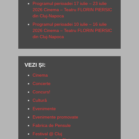
Programul perioadei 17 iulie – 23 iulie
2026 Cinema – Teatru FLORIN PIERSIC
din Cluj-Napoca
Programul perioadei 10 iulie – 16 iulie
2026 Cinema – Teatru FLORIN PIERSIC
din Cluj-Napoca
VEZI ȘI:
Cinema
Concerte
Concurs!
Cultură
Evenimente
Evenimente promovate
Fabrica de Pensule
Festival @ Cluj