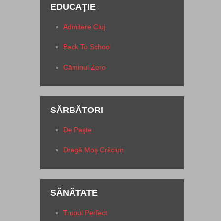
EDUCAŢIE
Admitere Cluj
Back To School
Căminul Zero
SĂRBĂTORI
De Paşte
Dragă Moş Crăciun
SĂNĂTATE
Trupul Perfect