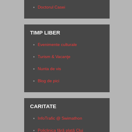
Doctorul Casei
TIMP LIBER
Evenimente culturale
Turism & Vacanţe
Nunta de vis
Blog de pici
CARITATE
InfoTrafic @ Swimathon
Policlinica fără plată Cluj