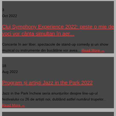
3
Oct 2022
Cluj Symphony Experience 2022: peste o mie de
voci vor cânta simultan în aer...
Concerte în aer liber, spectacole de stand-up comedy și un show
muzical cu instrumente din bucătărie vor avea...
Read More →
18
Aug 2022
Program și artiști Jazz in the Park 2022
Jazz in the Park încheie seria anunțurilor despre line-up-ul
festivalului cu 26 de artiști noi, dublând astfel numărul trupelor...
Read More →