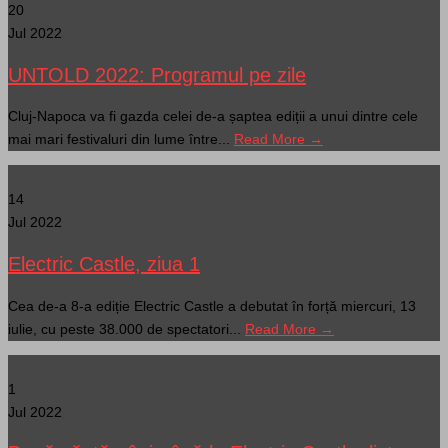
20
Jul 2022
UNTOLD 2022: Programul pe zile
Cluj-Napoca va fi gazda celei de-a șaptea ediții a unui dintre cele
mai mari festivaluri din lume între...
Read More →
14
Jul 2022
Electric Castle, ziua 1
Cea de-a 8-a ediție Electric Castle a debutat în forță miercuri, 13
iulie, cu peste 38.000 de spectatori...
Read More →
1
Jul 2022