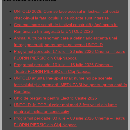
UNTOLD 2026: Cum se face accesul în festival, cât costă
check-in-ul la fața locului și ce obiecte sunt interzise
Cea mai mare scenă de festival construită până acum în
România va fi inaugurată la UNTOLD 2026
Animal X, trupa fenomen care a definit adolescența unei
întregi generații, se reunește pe scena UNTOLD
Programul perioadei 17 iulie – 23 iulie 2026 Cinema – Teatru
FLORIN PIERSIC din Cluj-Napoca
Programul perioadei 10 iulie – 16 iulie 2026 Cinema –
Teatru FLORIN PIERSIC din Cluj-Napoca
UNTOLD anunță line-up-ul final: nume noi pe scenele
festivalului și o premieră: MEDUZA 3Live pentru prima dată în
România
Ghid de pregătire pentru Electric Castle 2026
UNTOLD, în TOP-ul celor mai mari 3 festivaluri din lume
pentru al treilea an consecutiv
Programul perioadei 03 iulie – 09 iulie 2026 Cinema – Teatru
FLORIN PIERSIC din Cluj-Napoca