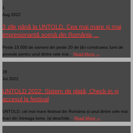
1
Aug 2022
3 zile până la UNTOLD. Cea mai mare și mai
impresionantă scenă din România,...
Peste 15.000 de oameni din peste 20 de țări construiesc lumi de
poveste pentru unul dintre cele mai...
Read More →
28
Jul 2022
UNTOLD 2022: Sistem de plată, Check-in și
accesul la festival
UNTOLD, cel mai mare festival din România și unul dintre cele mai
mari din întreaga lume, își deschide...
Read More →