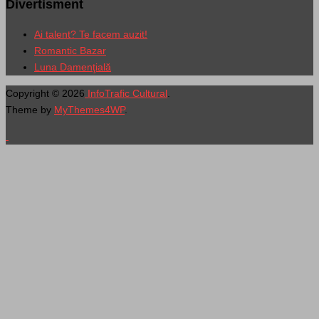
Divertisment
Ai talent? Te facem auzit!
Romantic Bazar
Luna Damenţială
Copyright © 2026
InfoTrafic Cultural
.
Theme by
MyThemes4WP
.