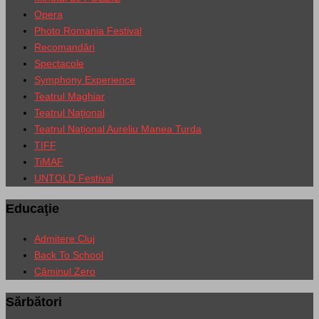
Opera
Photo Romania Festival
Recomandări
Spectacole
Symphony Experience
Teatrul Maghiar
Teatrul Naţional
Teatrul Național Aureliu Manea Turda
TIFF
TiMAF
UNTOLD Festival
Educaţie
Admitere Cluj
Back To School
Căminul Zero
Sărbători