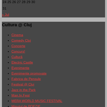
24
25
26
27
28
29
30
31
« Jul
Cultura @ Cluj
Cinema
Comedy Cluj
Concerte
Concurs!
Cultură
Electric Castle
Evenimente
Evenimente promovate
Fabrica de Pensule
Festival @ Cluj
Jazz in the Park
Man.In.Fest
MERA WORLD MUSIC FESTIVAL
Minutul de POEZIE