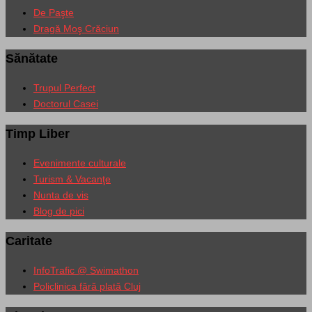
De Paşte
Dragă Moş Crăciun
Sănătate
Trupul Perfect
Doctorul Casei
Timp Liber
Evenimente culturale
Turism & Vacanţe
Nunta de vis
Blog de pici
Caritate
InfoTrafic @ Swimathon
Policlinica fără plată Cluj