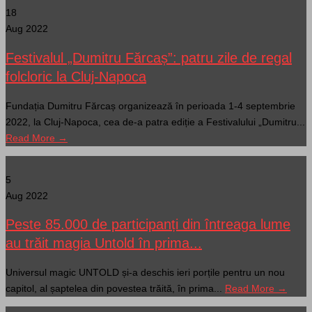
18
Aug 2022
Festivalul „Dumitru Fărcaș”: patru zile de regal
folcloric la Cluj-Napoca
Fundația Dumitru Fărcaș organizează în perioada 1-4 septembrie
2022, la Cluj-Napoca, cea de-a patra ediție a Festivalului „Dumitru...
Read More →
5
Aug 2022
Peste 85.000 de participanți din întreaga lume
au trăit magia Untold în prima...
Universul magic UNTOLD și-a deschis ieri porțile pentru un nou
capitol, al șaptelea din povestea trăită, în prima...
Read More →