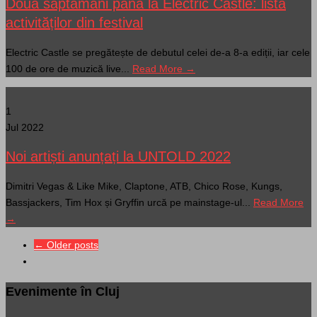
Două săptămâni până la Electric Castle: lista
activităților din festival
Electric Castle se pregătește de debutul celei de-a 8-a ediții, iar cele
100 de ore de muzică live...
Read More →
1
Jul 2022
Noi artiști anunțați la UNTOLD 2022
Dimitri Vegas & Like Mike, Claptone, ATB, Chico Rose, Kungs,
Bassjackers, Tim Hox și Gryffin urcă pe mainstage-ul...
Read More
→
← Older posts
Evenimente în Cluj